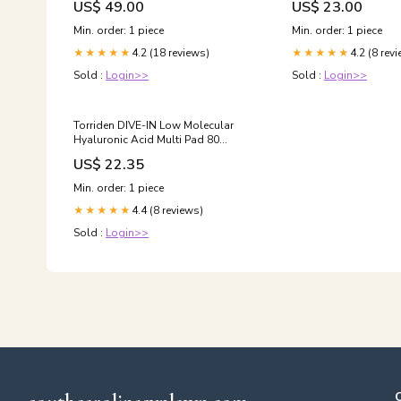
US$ 49.00
US$ 23.00
Min. order: 1 piece
Min. order: 1 piece
4.2 (18 reviews)
4.2 (8 rev
★★★★★
★★★★★
Sold :
Login>>
Sold :
Login>>
Torriden DIVE-IN Low Molecular
Hyaluronic Acid Multi Pad 80
sheets, 160ml
US$ 22.35
Min. order: 1 piece
4.4 (8 reviews)
★★★★★
Sold :
Login>>