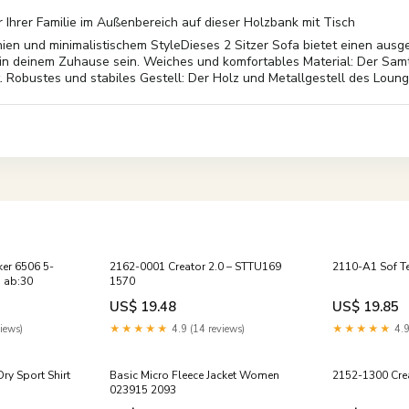
 Ihrer Familie im Außenbereich auf dieser Holzbank mit Tisch
ien und minimalistischem StyleDieses 2 Sitzer Sofa bietet einen aus
 in deinem Zuhause sein. Weiches und komfortables Material: Der Samt
Robustes und stabiles Gestell: Der Holz und Metallgestell des Lounge
ker 6506 5-
2162-0001 Creator 2.0 – STTU169
2110-A1 Sof Te
o ab:30
1570
US$ 19.48
US$ 19.85
iews)
★★★★★
4.9 (14 reviews)
★★★★★
4.9
ry Sport Shirt
Basic Micro Fleece Jacket Women
2152-1300 Cre
023915 2093