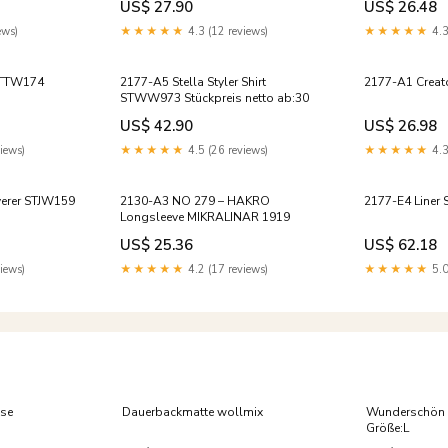
US$ 27.90
US$ 26.48
ews)
★★★★★
4.3 (12 reviews)
★★★★★
4.3
 STTW174
2177-A5 Stella Styler Shirt
2177-A1 Creat
STWW973 Stückpreis netto ab:30
US$ 42.90
US$ 26.98
iews)
★★★★★
4.5 (26 reviews)
★★★★★
4.3
verer STJW159
2130-A3 NO 279 – HAKRO
2177-E4 Liner 
Longsleeve MIKRALINAR 1919
US$ 25.36
US$ 62.18
iews)
★★★★★
4.2 (17 reviews)
★★★★★
5.0
sse
Dauerbackmatte wollmix
Wunderschön g
Größe:L