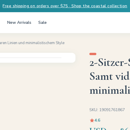
Free shipping on orders over $75 · Shop the coastal collection
New Arrivals
Sale
ren Linien und minimalistischem Style
2-Sitzer
Samt vid
minimali
SKU: 19091761867
4.6