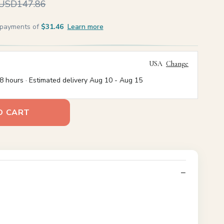
USD147.86
e payments of
$31.46
Learn more
USA
Change
8 hours · Estimated delivery
Aug 10
-
Aug 15
O CART