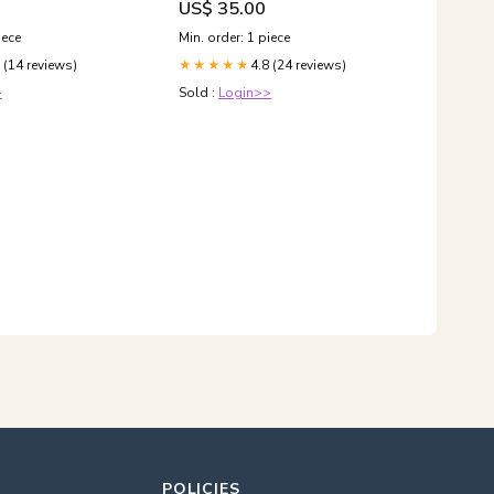
US$ 35.00
iece
Min. order: 1 piece
 (14 reviews)
4.8 (24 reviews)
★★★★★
>
Sold :
Login>>
POLICIES