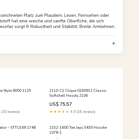
gezeichneten Platz zum Plaudern, Lesen, Fernsehen oder
stoff hat eine weiche und sanfte Oberflche, die sich
sofas sorgt fr Robustheit und Stabilitt. Breite Armlehnen:
e Style 8000 1125
2110-C1 Clique 0200912 Classic
Softshell Hoody 2106
US$ 75.57
 (30 reviews)
★★★★★
4.9 (18 reviews)
ator – STTU169 1748
2152-1600 Tee Jays 5430 Hoodie
1078-1