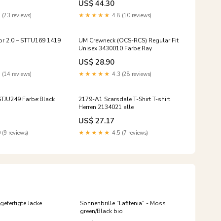
US$ 44.30
 (23 reviews)
★★★★★
4.8 (10 reviews)
or 2.0 – STTU169 1419
UM Crewneck (OCS-RCS) Regular Fit
Unisex 3430010 Farbe:Ray
US$ 28.90
 (14 reviews)
★★★★★
4.3 (28 reviews)
STJU249 Farbe:Black
2179-A1 Scarsdale T-Shirt T-shirt
Herren 2134021 alle
US$ 27.17
 (9 reviews)
★★★★★
4.5 (7 reviews)
efertigte Jacke
Sonnenbrille "Lafitenia" - Moss
green/Black bio