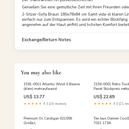
Genießen Sie eine gemütliche Zeit mit Ihren Freunden oder
2-Sitzer-Sofa Braun 180x78x84 cm Samt vida-xl klaren Lin
einfach nur zum Entspannen. Es wird ein echter Blickfang
angenehm auf der Haut anfhlt und hchsten Komfort bietet. 
Exchange/Return Notes
You may also like
1591-0011 Atlantis Wind-S Beanie
2156-0001 Retro Truc
(klein) mehraufwand
Panel Stückpreis nett
US$ 13.77
US$ 22.69
★★★★★
4.3 (26 reviews)
★★★★★
4.0 (21 rev
Premium Oc Cardigan 021006
Tee Jays Damen CoolD
Größe:L
7021 1736-