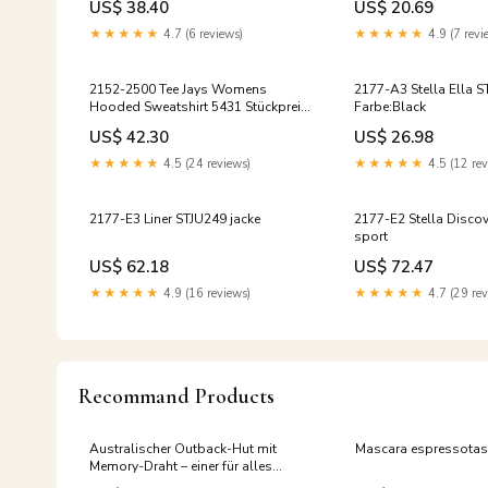
US$ 38.40
US$ 20.69
★★★★★
4.7 (6 reviews)
★★★★★
4.9 (7 revi
2152-2500 Tee Jays Womens
2177-A3 Stella Ella
Hooded Sweatshirt 5431 Stückpreis
Farbe:Black
netto ab:100
US$ 42.30
US$ 26.98
★★★★★
4.5 (24 reviews)
★★★★★
4.5 (12 rev
2177-E3 Liner STJU249 jacke
2177-E2 Stella Disco
sport
US$ 62.18
US$ 72.47
★★★★★
4.9 (16 reviews)
★★★★★
4.7 (29 rev
Recommand Products
Australischer Outback-Hut mit
Mascara espressota
Memory-Draht – einer für alles
Größe:L I 58-59 cm